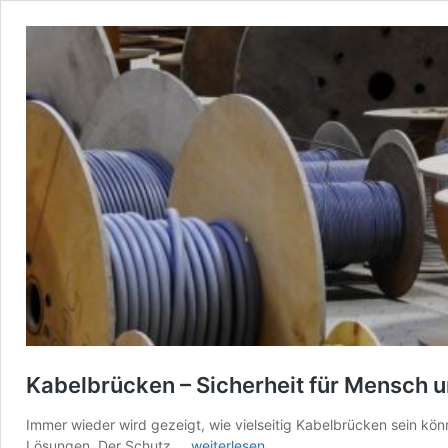
Kabelbrücken – Sicherheit für Mensch 
Immer wieder wird gezeigt, wie vielseitig Kabelbrücken sein k
Kabelbrücken
Lösungen. Der Schutz …
weiterlesen