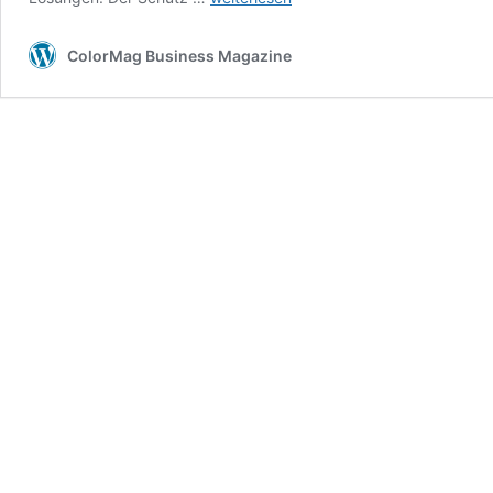
–
Sicherheit
ColorMag Business Magazine
für
Mensch
und
Maschine