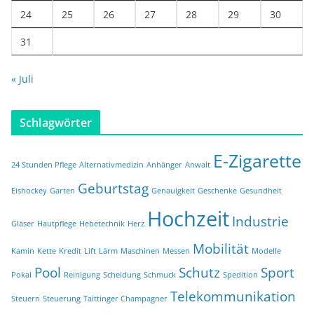
24
25
26
27
28
29
30
31
« Juli
Schlagwörter
E-Zigarette
24 Stunden Pflege
Alternativmedizin
Anhänger
Anwalt
Geburtstag
Eishockey
Garten
Genauigkeit
Geschenke
Gesundheit
Hochzeit
Industrie
Gläser
Hautpflege
Hebetechnik
Herz
Mobilität
Kamin
Kette
Kredit
Lift
Lärm
Maschinen
Messen
Modelle
Pool
Schutz
Sport
Pokal
Reinigung
Scheidung
Schmuck
Spedition
Telekommunikation
Steuern
Steuerung
Taittinger Champagner