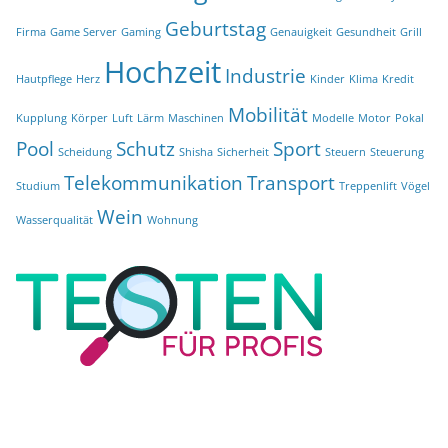
Geburtstag
Firma
Game Server
Gaming
Genauigkeit
Gesundheit
Grill
Hochzeit
Industrie
Hautpflege
Herz
Kinder
Klima
Kredit
Mobilität
Kupplung
Körper
Luft
Lärm
Maschinen
Modelle
Motor
Pokal
Pool
Schutz
Sport
Scheidung
Shisha
Sicherheit
Steuern
Steuerung
Telekommunikation
Transport
Studium
Treppenlift
Vögel
Wein
Wasserqualität
Wohnung