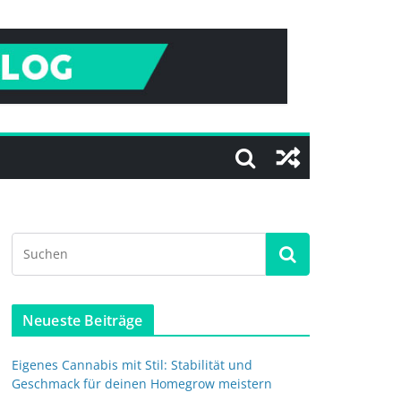
Neueste Beiträge
Eigenes Cannabis mit Stil: Stabilität und
Geschmack für deinen Homegrow meistern