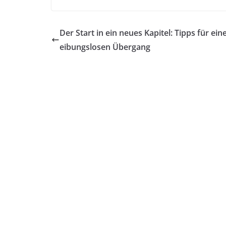
Massageliege
Gesundheit: Mehr
als nur Endorphine
Der Start in ein neues Kapitel: Tipps für ein
eibungslosen Übergang