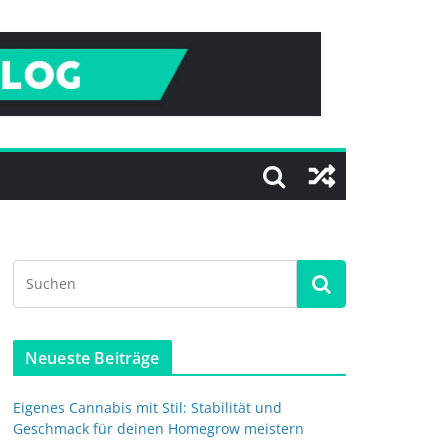
Neueste Beiträge
Eigenes Cannabis mit Stil: Stabilität und
Geschmack für deinen Homegrow meistern