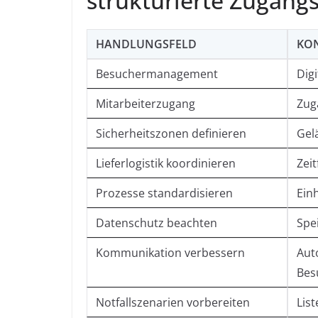
strukturierte Zugangs
HANDLUNGSFELD
KON
Besuchermanagement
Dig
Mitarbeiterzugang
Zug
Sicherheitszonen definieren
Gel
Lieferlogistik koordinieren
Zeit
Prozesse standardisieren
Einh
Datenschutz beachten
Spe
Kommunikation verbessern
Aut
Bes
Notfallszenarien vorbereiten
Lis