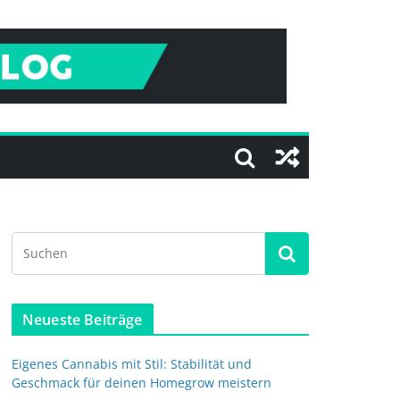
Neueste Beiträge
Eigenes Cannabis mit Stil: Stabilität und
Geschmack für deinen Homegrow meistern