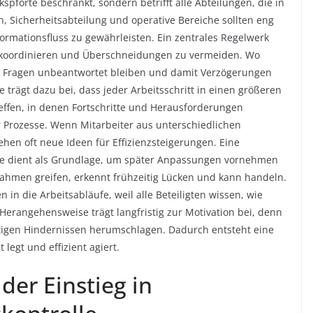
spforte beschränkt, sondern betrifft alle Abteilungen, die in
 Sicherheitsabteilung und operative Bereiche sollten eng
rmationsfluss zu gewährleisten. Ein zentrales Regelwerk
zu koordinieren und Überschneidungen zu vermeiden. Wo
n Fragen unbeantwortet bleiben und damit Verzögerungen
 trägt dazu bei, dass jeder Arbeitsschritt in einen größeren
ffen, in denen Fortschritte und Herausforderungen
 Prozesse. Wenn Mitarbeiter aus unterschiedlichen
ehen oft neue Ideen für Effizienzsteigerungen. Eine
se dient als Grundlage, um später Anpassungen vornehmen
ahmen greifen, erkennt frühzeitig Lücken und kann handeln.
in die Arbeitsabläufe, weil alle Beteiligten wissen, wie
erangehensweise trägt langfristig zur Motivation bei, denn
tigen Hindernissen herumschlagen. Dadurch entsteht eine
legt und effizient agiert.
 der Einstieg in