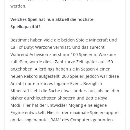
werden.
Welches Spiel hat nun aktuell die höchste
Spielkapazität?
Bestimmt haben viele die beiden Spiele Minecraft und
Call of Duty: Warzone vermisst. Und das zurecht!
Während Activision zuerst nur 100 Spieler in Warzone
zuließen, wurde diese Zahl kurze Zeit später auf 150
angehoben. Allerdings haben sie in Season 4 einen
neuen Rekord aufgestellt: 200 Spieler. Jedoch war diese
Anzahl nur ein kurzes Ingame-Event. Bezüglich
Minecraft sieht die Sache etwas anders aus, als bei den
bisher durchleuchteten Shootern und Battle Royal
Modi. Hier hat der Entwickler Mojang eine eigene
Engine entwickelt. Hier ist der maximale Spielersupport
an das sogenannte „RAM“ des Computers gebunden.