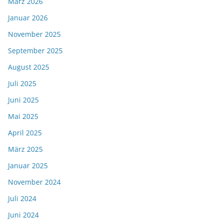
März 2026
Januar 2026
November 2025
September 2025
August 2025
Juli 2025
Juni 2025
Mai 2025
April 2025
März 2025
Januar 2025
November 2024
Juli 2024
Juni 2024