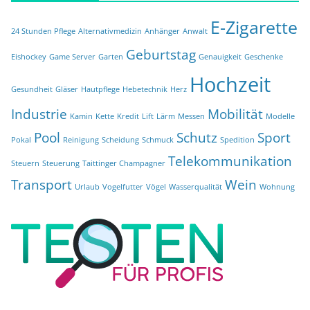
E-Zigarette
24 Stunden Pflege
Alternativmedizin
Anhänger
Anwalt
Geburtstag
Eishockey
Game Server
Garten
Genauigkeit
Geschenke
Hochzeit
Gesundheit
Gläser
Hautpflege
Hebetechnik
Herz
Industrie
Mobilität
Kamin
Kette
Kredit
Lift
Lärm
Messen
Modelle
Pool
Schutz
Sport
Pokal
Reinigung
Scheidung
Schmuck
Spedition
Telekommunikation
Steuern
Steuerung
Taittinger Champagner
Transport
Wein
Urlaub
Vogelfutter
Vögel
Wasserqualität
Wohnung