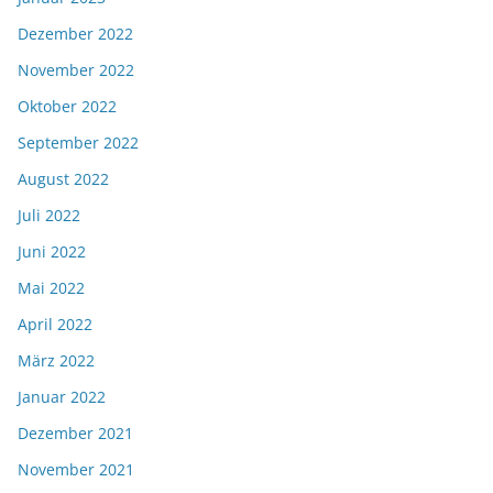
Dezember 2022
November 2022
Oktober 2022
September 2022
August 2022
Juli 2022
Juni 2022
Mai 2022
April 2022
März 2022
Januar 2022
Dezember 2021
November 2021