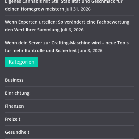
Eigenes Cannabis mit Stil: Stabilität und Geschmack für
deinen Homegrow meistern
Juli 31, 2026
Wenn Experten urteilen: So verändert eine Fachbewertung
den Wert Ihrer Sammlung
Juli 6, 2026
Wenn dein Server zur Crafting-Maschine wird – neue Tools
für mehr Kontrolle und Sicherheit
Juni 3, 2026
Kategorien
Business
Einrichtung
Finanzen
Freizeit
Gesundheit