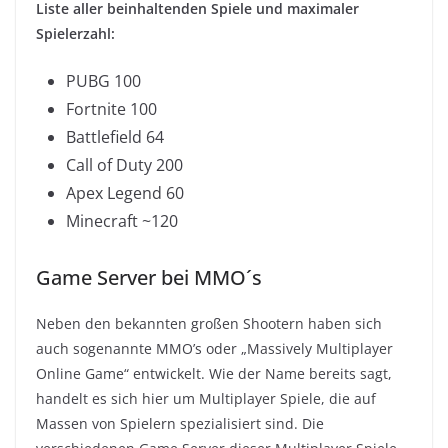
Liste aller beinhaltenden Spiele und maximaler
Spielerzahl:
PUBG 100
Fortnite 100
Battlefield 64
Call of Duty 200
Apex Legend 60
Minecraft ~120
Game Server bei MMO´s
Neben den bekannten großen Shootern haben sich
auch sogenannte MMO’s oder „Massively Multiplayer
Online Game“ entwickelt. Wie der Name bereits sagt,
handelt es sich hier um Multiplayer Spiele, die auf
Massen von Spielern spezialisiert sind. Die