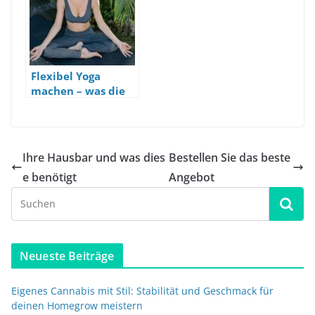
Flexibel Yoga
machen – was die
richtige Bekleidung
ausmacht
Ihre Hausbar und was dies
Bestellen Sie das beste
e benötigt
Angebot
Neueste Beiträge
Eigenes Cannabis mit Stil: Stabilität und Geschmack für
deinen Homegrow meistern