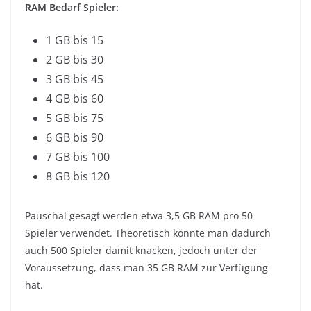
RAM Bedarf Spieler:
1 GB bis 15
2 GB bis 30
3 GB bis 45
4 GB bis 60
5 GB bis 75
6 GB bis 90
7 GB bis 100
8 GB bis 120
Pauschal gesagt werden etwa 3,5 GB RAM pro 50
Spieler verwendet. Theoretisch könnte man dadurch
auch 500 Spieler damit knacken, jedoch unter der
Voraussetzung, dass man 35 GB RAM zur Verfügung
hat.