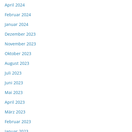
April 2024
Februar 2024
Januar 2024
Dezember 2023
November 2023
Oktober 2023
August 2023
Juli 2023
Juni 2023
Mai 2023
April 2023
März 2023
Februar 2023
Januar 2023