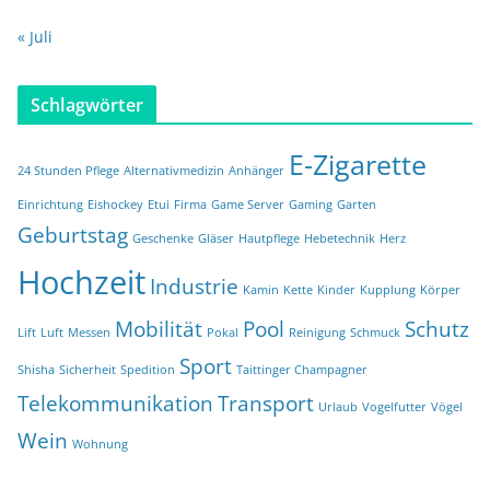
« Juli
Schlagwörter
E-Zigarette
24 Stunden Pflege
Alternativmedizin
Anhänger
Einrichtung
Eishockey
Etui
Firma
Game Server
Gaming
Garten
Geburtstag
Geschenke
Gläser
Hautpflege
Hebetechnik
Herz
Hochzeit
Industrie
Kamin
Kette
Kinder
Kupplung
Körper
Mobilität
Pool
Schutz
Lift
Luft
Messen
Pokal
Reinigung
Schmuck
Sport
Shisha
Sicherheit
Spedition
Taittinger Champagner
Telekommunikation
Transport
Urlaub
Vogelfutter
Vögel
Wein
Wohnung