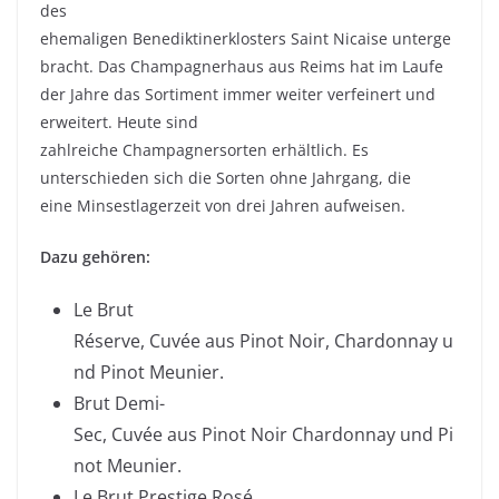
des
ehemaligen
Benediktinerklosters
Saint
Nicaise
unterge
bracht. Das
Champagnerhaus
aus Reims hat im Laufe
der Jahre das Sortiment immer weiter verfeinert und
erweitert. Heute sind
zahlreiche
Champagnersorten
erhältlich. Es
unterschieden sich die Sorten ohne Jahrgang, die
eine
Minsestlagerzeit
von drei Jahren aufweisen.
Dazu gehören:
Le Brut
Réserve
,
Cuvée
aus
Pinot
Noir
,
Chardonnay
u
nd
Pinot
Meunier
.
Brut
Demi-
Sec
,
Cuvée
aus
Pinot
Noir
Chardonnay
und
Pi
not
Meunier
.
Le Brut Prestige Rosé,