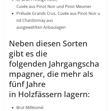
Cuvée
aus
Pinot
Noir
und
Pinot
Meunier
Prélude
Grands
Crus
,
Cuvée
aus
Pinot
Noir
u
nd
Chardonnay
aus
ausgewählten
Anbaulagen
Neben diesen Sorten
gibt es die
folgenden
Jahrgangscha
mpagner
, die mehr als
fünf Jahre
in
Holzfässern
lagern:
Brut
Millésimé
: